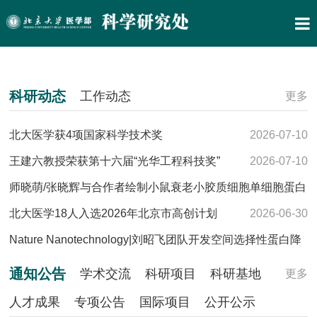
科研动态
工作动态
更多
北大医学获4项国家科学技术奖
2026-07-10
王建六教授荣获第十六届“光华工程科技奖”
2026-07-10
师晓萌/张晓辉与合作者绘制小鼠衰老小胶质细胞单细胞蛋白
质组图谱
北大医学18人入选2026年北京市高创计划
2026-07-01
2026-06-30
Nature Nanotechnology|刘昭飞团队开发空间选择性蛋白降
解策略，重塑肝癌代谢与免疫微环境
2026-06-26
通知公告
学术交流
科研项目
科研基地
更多
人才成果
专项公告
国际项目
公开公示