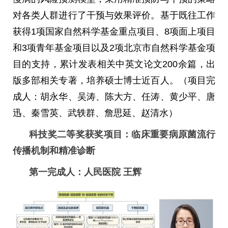
对各类人群进行了干预与效果评价。基于既往工作
获得
1
项国家自然科学基金重点项目、
8
项面上项目
和
3
项青年基金项目以及
2
项北京市自然科学基金项
目的支持，累计发表相关中英文论文
200
余篇，出
版多部相关专著，培养硕士博士近百人。（项目完
成人：胡永华、吴涛、陈大方、任涛、黄少平、唐
迅、秦雪英、武轶群、詹思延、赵清水）
科技奖二等奖获奖项目：临床重要病原菌流行
传播机制和精准诊断
第一完成人：人民医院
王辉