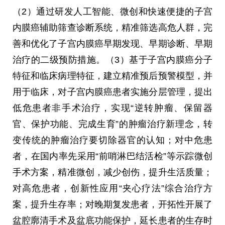
（
2
）通过研发人工智能、微创和快速便捷的子宫
内膜癌辅助筛查诊断系统，精准筛选高危人群，完
善和优化了子宫内膜癌早期发现、早期诊断、早期
治疗的二级预防措施。（
3
）基于子宫内膜癌分子
特征和临床病理特征，建立精准预后预警模型，并
用于临床，对子宫内膜癌患者实施分层管理，提出
低危患者非手术治疗，实现
“
逆转肿瘤、保留器
官、保护功能、完成生育
”
的肿瘤治疗新理念，转
变传统的肿瘤治疗要切除器官的认知；对中危患
者，在国内率先采用
“
前哨淋巴结活检
”
等示踪微创
手术方案，精准微创，减少创伤，提升生活质量；
对高危患者，创新性应用
“
夹心疗法
”
综合治疗方
案，提升生存率；对晚期复发患者，开拓性开展了
盆腔廓清手术及盆底功能保护，延长患者的生存时