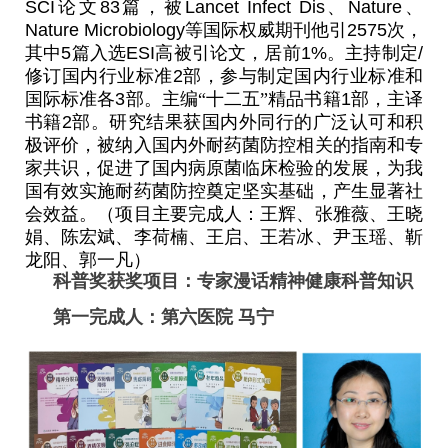
SCI
论文
83
篇，被
Lancet Infect Dis
、
Nature
、
Nature Microbiology
等国际权威期刊他引
2575
次，
其中
5
篇入选
ESI
高被引论文，居前
1%
。主持制定
/
修订国内行业标准
2
部，参与制定国内行业标准和
国际标准各
3
部。主编“十二五”精品书籍
1
部，主译
书籍
2
部。研究结果获国内外同行的广泛认可和积
极评价，被纳入国内外耐药菌防控相关的指南和专
家共识，促进了国内病原菌临床检验的发展，为我
国有效实施耐药菌防控奠定坚实基础，产生显著社
会效益。（项目主要完成人：王辉、张雅薇、王晓
娟、陈宏斌、李荷楠、王启、王若冰、尹玉瑶、靳
龙阳、郭一凡）
科普奖获奖项目：专家漫话精神健康科普知识
第一完成人：第六医院 马宁