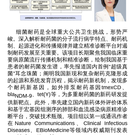
细菌耐药是全球重大公共卫生挑战，形势严
峻。深入解析耐药菌的分子流行病学特点、耐药机
制、起源进化和传播规律并建立精准诊断平台对遏
制耐药发展至关重要。该项目长期聚焦我国临床重
要病原菌流行传播机制和精准诊断，绘制我国基于
患者的耐药菌发生谱，率先报道国内首例
“
超级真
菌
”
耳念珠菌；阐明我国新现和复杂耐药克隆形成
的起源和系统发育历程，揭示耐药新机制，发现多
个耐药新基因，如外排泵耐药基因
t
mexCD
、
bla
、
tet
(Y)
等，为多重耐药菌的新药研发提
NDM-9
供新靶点。此外，率先建立国内新药体外评价体系
和基于宏基因组测序的肺部和血流感染病原精准诊
断平台，突破技术瓶颈。项目组以第一或通讯作者
在
Nature Communications
、
Clinical Infectious
Diseases
、
EBioMedicine
等领域内权威期刊发表