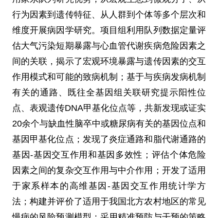
行为因素到遗传特征、从人群到个体等多个层次和
维度开展病因学研究。项目组利用队列数据定量评
估大气污染短期暴露与心血管代谢疾病危险因素之
间的关联，揭示了宏观环境暴露与遗传因素的交互
作用模式和可能的致病机制；基于与疾病发病机制
有关的通路、既往全基因组关联研究提示阳性位
点、表观遗传
DNA
甲基化位点等，共新发现或证实
20
余个与缺血性脑卒中或糖尿病有关的基因位点和
基因甲基化位点；发现了炎症通路和脂代谢通路的
基因
-
基因交互作用和基因多效性；评估个体危险
因素之间的复杂交互作用与中介作用；开发了适用
于家系样本的高维基因
-
基因交互作用统计学方
法；构建并评价了适用于我国北方农村地区的常见
慢病的风险预测模型；采用精准预防与干预的策略