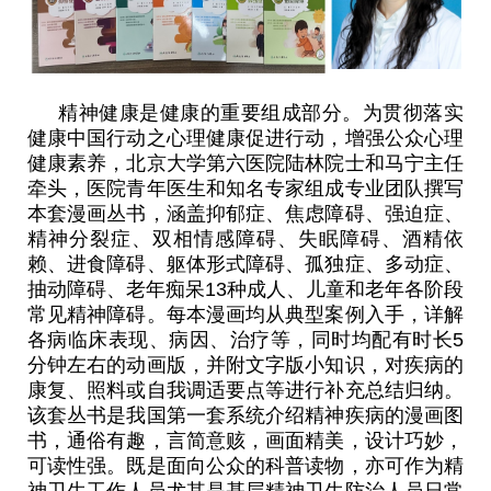
精神健康是健康的重要组成部分。为贯彻落实
健康中国行动之心理健康促进行动，增强公众心理
健康素养，北京大学第六医院陆林院士和马宁主任
牵头，医院青年医生和知名专家组成专业团队撰写
本套漫画丛书，涵盖抑郁症、焦虑障碍、强迫症、
精神分裂症、双相情感障碍、失眠障碍、酒精依
赖、进食障碍、躯体形式障碍、孤独症、多动症、
抽动障碍、老年痴呆
13
种成人、儿童和老年各阶段
常见精神障碍。每本漫画均从典型案例入手，详解
各病临床表现、病因、治疗等，同时均配有时长
5
分钟左右的动画版，并附文字版小知识，对疾病的
康复、照料或自我调适要点等进行补充总结归纳。
该套丛书是我国第一套系统介绍精神疾病的漫画图
书，通俗有趣，言简意赅，画面精美，设计巧妙，
可读性强。既是面向公众的科普读物，亦可作为精
神卫生工作人员尤其是基层精神卫生防治人员日常